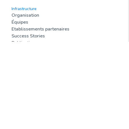
Infrastructure
Organisation
Équipes
Etablissements partenaires
Success Stories
Publications
Tarification Chimiothèque Nationale
Communication
Ressources et services
Votre projet
Rechercher un composé dans la base de données
de la Chimiothèque Nationale
Accès aux bases de données (utilisateurs
enregistrés)
Offres d'emploi
Formations & animations
Ressources en ligne
Foire aux questions