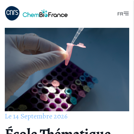
FR
Le
14
Septembre
2026
École Thématique