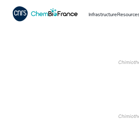
Infrastructure
Resources
Chimioth
Chimioth