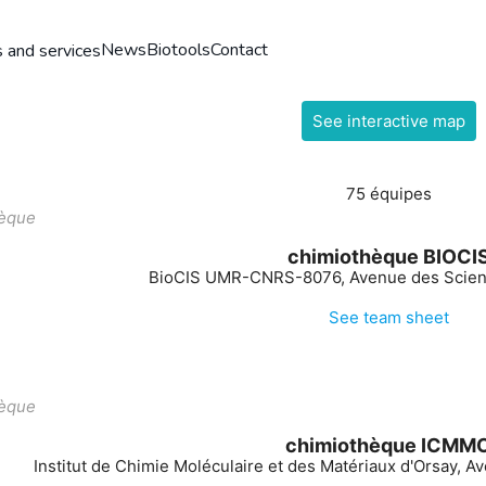
News
Biotools
Contact
 and services
See interactive map
75 équipes
èque
chimiothèque BIOCI
BioCIS UMR-CNRS-8076, Avenue des Scienc
See team sheet
èque
chimiothèque ICMM
Institut de Chimie Moléculaire et des Matériaux d'Orsay, 