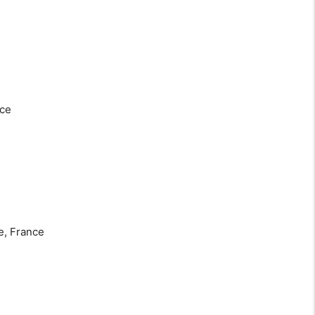
nce
e, France