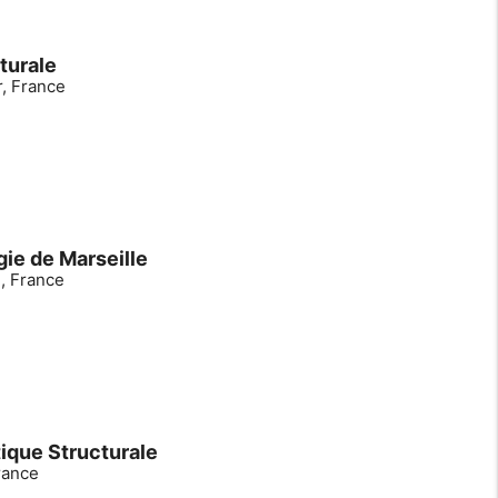
turale
r, France
ie de Marseille
e, France
ique Structurale
rance