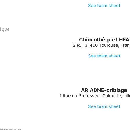
See team sheet
èque
Chimiothèque LHFA
2 R.1, 31400 Toulouse, Fra
See team sheet
ARIADNE-criblage
1 Rue du Professeur Calmette, Lill
See team sheet