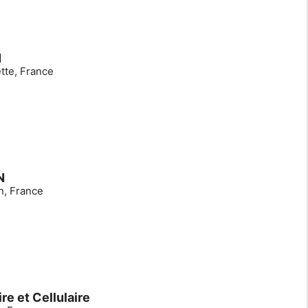
N
tte, France
N
n, France
re et Cellulaire