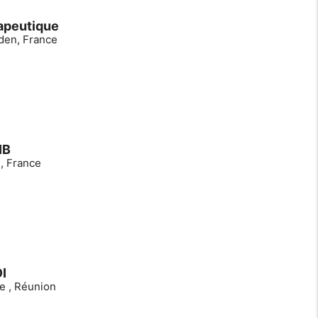
rapeutique
aden, France
IB
, France
I
de , Réunion