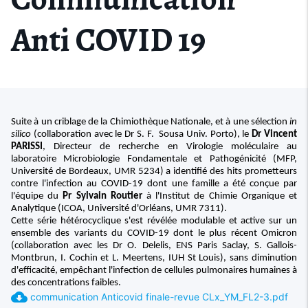
Anti COVID 19
Suite à un criblage de la Chimiothèque Nationale, et à une sélection
in
silico
(collaboration avec le Dr S. F.
Sousa Univ. Porto), le
Dr Vincent
PARISSI
, Directeur de recherche en Virologie moléculaire au
laboratoire Microbiologie Fondamentale et Pathogénicité (MFP,
Université de Bordeaux, UMR 5234) a identifié des hits prometteurs
contre l'infection au COVID-19 dont une famille a été conçue par
l'équipe du
Pr Sylvain Routier
à l'Institut de Chimie Organique et
Analytique (ICOA, Université d'Orléans, UMR 7311).
Cette série hétérocyclique s'est révélée modulable et active sur un
ensemble des variants du COVID-19 dont le plus récent Omicron
(collaboration avec les Dr O. Delelis, ENS Paris Saclay, S. Gallois-
Montbrun, I. Cochin et L. Meertens, IUH St Louis), sans diminution
d'efficacité, empêchant l'infection de cellules pulmonaires humaines à
des concentrations faibles.
cloud_download
communication Anticovid finale-revue CLx_YM_FL2-3.pdf