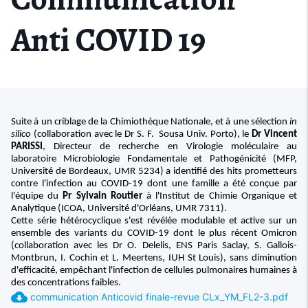
Anti COVID 19
Suite à un criblage de la Chimiothèque Nationale, et à une sélection
in
silico
(collaboration avec le Dr S. F.
Sousa Univ. Porto), le
Dr Vincent
PARISSI
, Directeur de recherche en Virologie moléculaire au
laboratoire Microbiologie Fondamentale et Pathogénicité (MFP,
Université de Bordeaux, UMR 5234) a identifié des hits prometteurs
contre l'infection au COVID-19 dont une famille a été conçue par
l'équipe du
Pr Sylvain Routier
à l'Institut de Chimie Organique et
Analytique (ICOA, Université d'Orléans, UMR 7311).
Cette série hétérocyclique s'est révélée modulable et active sur un
ensemble des variants du COVID-19 dont le plus récent Omicron
(collaboration avec les Dr O. Delelis, ENS Paris Saclay, S. Gallois-
Montbrun, I. Cochin et L. Meertens, IUH St Louis), sans diminution
d'efficacité, empêchant l'infection de cellules pulmonaires humaines à
des concentrations faibles.
cloud_download
communication Anticovid finale-revue CLx_YM_FL2-3.pdf