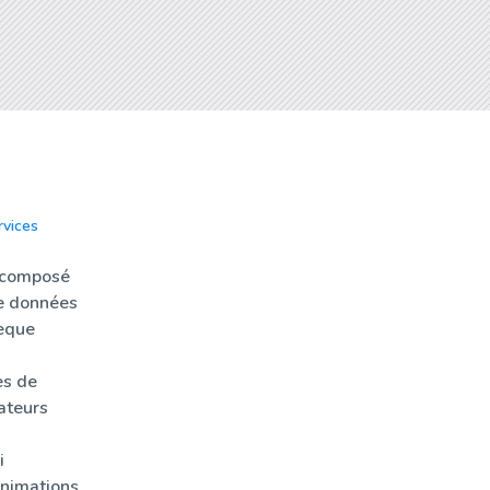
rvices
Actualités
Sondothèq
 composé
e données
èque
es de
ateurs
i
nimations