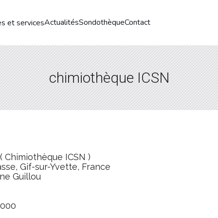
Actualités
Sondothèque
Contact
s et services
chimiothèque ICSN
( Chimiothèque ICSN )
sse, Gif-sur-Yvette, France
ne Guillou
2000