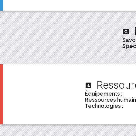
pageview
Savoi
Spéci
Ressour
assessment
Équipements :
Ressources humain
Technologies :