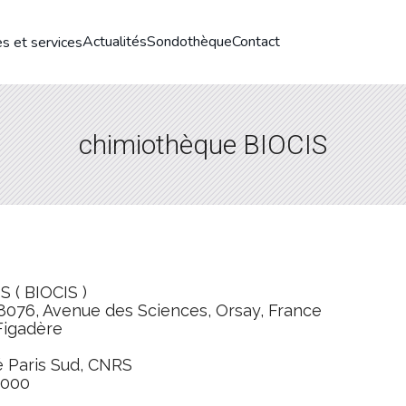
Actualités
Sondothèque
Contact
s et services
chimiothèque BIOCIS
 ( BIOCIS )
76, Avenue des Sciences, Orsay, France
Figadère
é Paris Sud, CNRS
2000