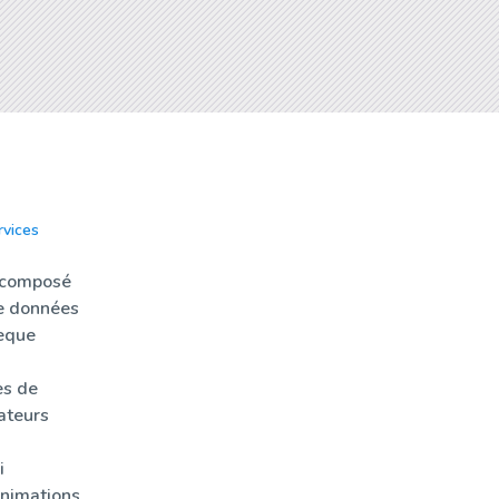
rvices
Actualités
Sondothèq
 composé
e données
èque
es de
ateurs
i
nimations