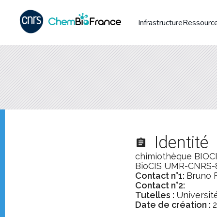
Infrastructure
Ressource
Identité
assignment
chimiothèque BIOCIS
BioCIS UMR-CNRS-80
Contact n°1:
Bruno 
Contact n°2:
Tutelles :
Universit
Date de création :