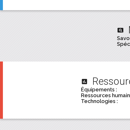
pageview
Savoi
Spéci
Ressour
assessment
Équipements :
Ressources humain
Technologies :