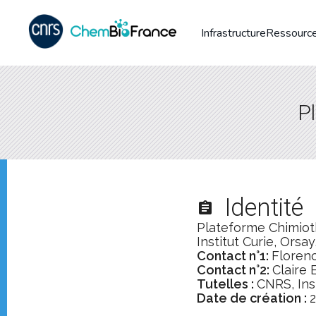
Infrastructure
Ressource
Pl
Identité
assignment
Plateforme Chimioth
Institut Curie, Orsa
Contact n°1:
Floren
Contact n°2:
Claire
Tutelles :
CNRS, Inst
Date de création :