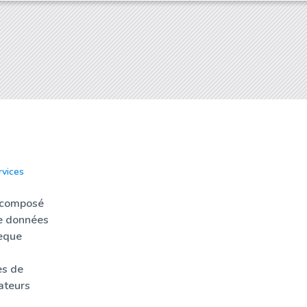
rvices
Actualités
Sondothèq
 composé
e données
èque
es de
ateurs