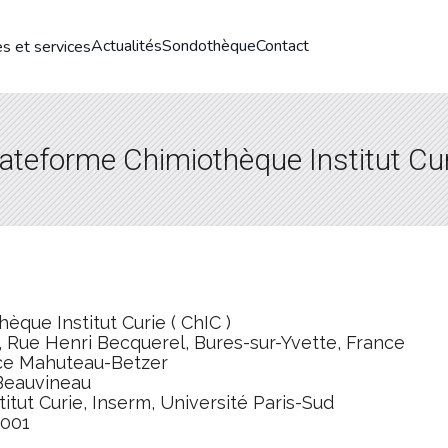
Actualités
Sondothèque
Contact
s et services
ateforme Chimiothèque Institut Cu
èque Institut Curie ( ChIC )
y, Rue Henri Becquerel, Bures-sur-Yvette, France
ce Mahuteau-Betzer
 Beauvineau
itut Curie, Inserm, Université Paris-Sud
2001