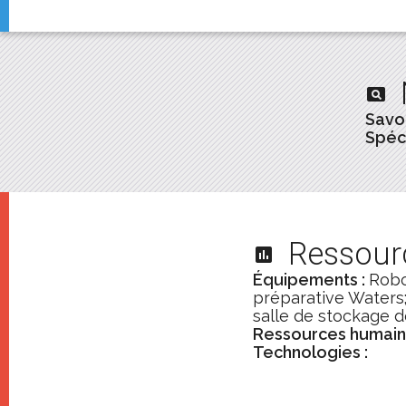
pageview
Savoi
Spéci
Ressour
assessment
Équipements :
Robo
préparative Waters
salle de stockage 
Ressources humain
Technologies :