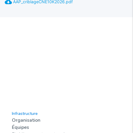
cloud_download
AAP_criblageCNE10K2026.pdf
Infrastructure
Organisation
Équipes