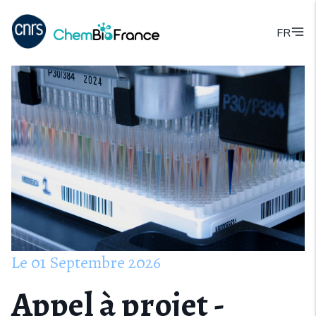
FR
Le
01
Septembre
2026
Appel à projet -